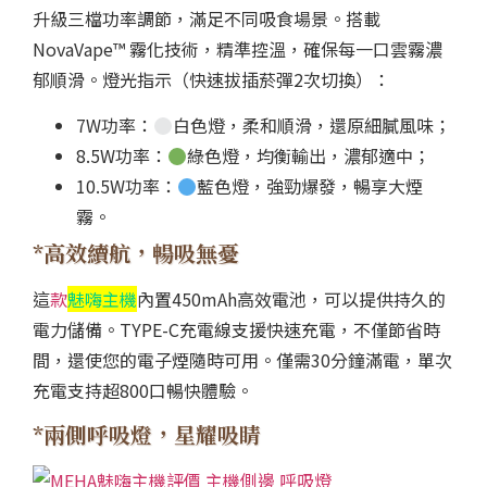
升級三檔功率調節，滿足不同吸食場景。搭載
NovaVape™ 霧化技術，精準控溫，確保每一口雲霧濃
郁順滑。燈光指示（快速拔插菸彈2次切換）：
7W功率：
白色燈，柔和順滑，還原細膩風味；
8.5W功率：
綠色燈，均衡輸出，濃郁適中；
10.5W功率：
藍色燈，強勁爆發，暢享大煙
霧。
*高效續航，暢吸無憂
這
款
魅嗨主機
內置450mAh高效電池，可以提供持久的
電力儲備。TYPE-C充電線支援快速充電，不僅節省時
間，還使您的電子煙隨時可用。僅需30分鐘滿電，單次
充電支持超800口暢快體驗。
*兩側呼吸燈，星耀吸睛