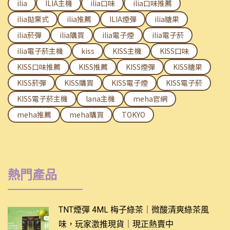
ilia
ILIA主機
ilia口味
ilia口味推薦
ilia拋棄式
ilia推薦
ILIA煙彈
ilia糖果
ilia菸彈
ilia購買
ilia電子煙
ilia電子菸
ilia電子菸主機
kiss
KISS主機
KISS口味
KISS口味推薦
KISS推薦
KISS煙彈
KISS糖果
KISS菸彈
KISS購買
KISS電子煙
KISS電子菸
KISS電子菸主機
lana主機
meha官網
meha推薦
meha購買
TOKYO
熱門產品
TNT煙彈 4ML 梅子綠茶｜微酸清爽綠茶風
味，玩家激推現貨｜現正熱賣中