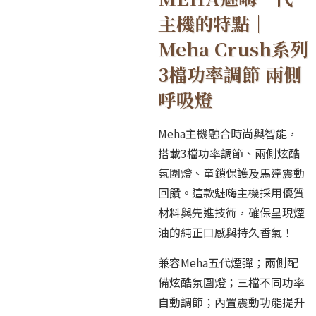
主機的特點｜
Meha Crush系列
3檔功率調節 兩側
呼吸燈
Meha主機融合時尚與智能，
搭載3檔功率調節、兩側炫酷
氛圍燈、童鎖保護及馬達震動
回饋。這款魅嗨主機採用優質
材料與先進技術，確保呈現煙
油的純正口感與持久香氣！
兼容Meha五代煙彈；兩側配
備炫酷氛圍燈；三檔不同功率
自動調節；內置震動功能提升