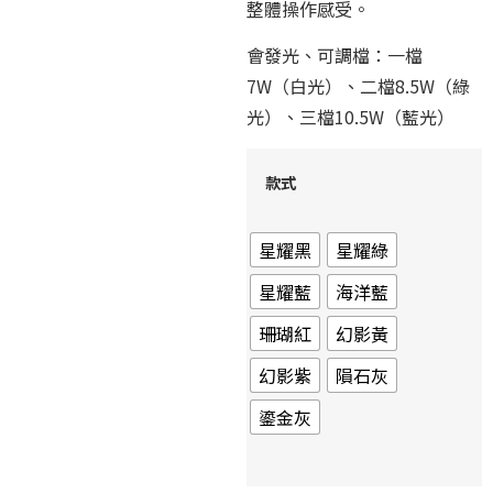
整體操作感受。
會發光、可調檔：一檔
7W（白光）、二檔8.5W（綠
光）、三檔10.5W（藍光）
款式
星耀黑
星耀綠
星耀藍
海洋藍
珊瑚紅
幻影黃
幻影紫
隕石灰
鎏金灰