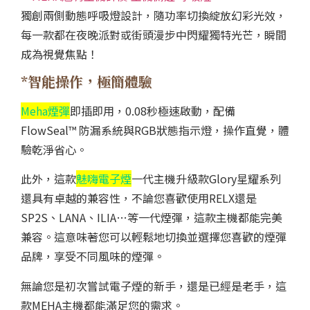
獨創兩側動態呼吸燈設計，隨功率切換綻放幻彩光效，
每一款都在夜晚派對或街頭漫步中閃耀獨特光芒，瞬間
成為視覺焦點！
*智能操作，極簡體驗
Meha煙彈
即插即用，0.08秒極速啟動，配備
FlowSeal™ 防漏系統與RGB狀態指示燈，操作直覺，體
驗乾淨省心。
此外，這款
魅嗨電子煙
一代主機升級款Glory星耀系列
還具有卓越的兼容性，不論您喜歡使用RELX還是
SP2S、LANA、ILIA…等一代煙彈，這款主機都能完美
兼容。這意味著您可以輕鬆地切換並選擇您喜歡的煙彈
品牌，享受不同風味的煙彈。
無論您是初次嘗試電子煙的新手，還是已經是老手，這
款MEHA主機都能滿足您的需求。