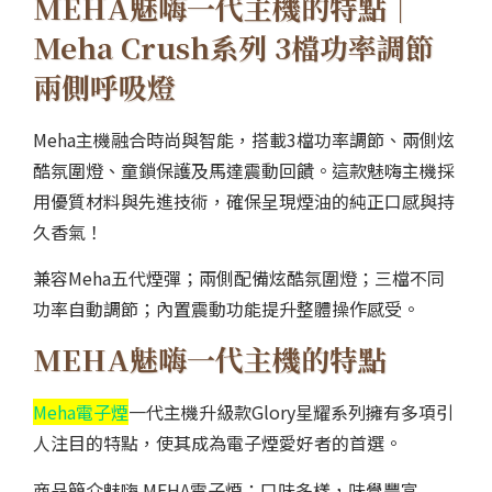
MEHA魅嗨一代主機的特點｜
Meha Crush系列 3檔功率調節
兩側呼吸燈
Meha主機融合時尚與智能，搭載3檔功率調節、兩側炫
酷氛圍燈、童鎖保護及馬達震動回饋。這款魅嗨主機採
用優質材料與先進技術，確保呈現煙油的純正口感與持
久香氣！
兼容Meha五代煙彈；兩側配備炫酷氛圍燈；三檔不同
功率自動調節；內置震動功能提升整體操作感受。
MEHA魅嗨一代主機的特點
Meha電子煙
一代主機升級款Glory星耀系列擁有多項引
人注目的特點，使其成為電子煙愛好者的首選。
商品簡介魅嗨 MEHA電子煙：口味多樣，味覺豐富