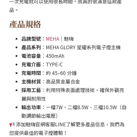
一次充電就可以使用很長時間。我真的很滿意這款產
品。
產品規格
品牌型號
：
MEHA
｜魅嗨
產品系列
：MEHA GLORY 星耀系列電子煙主機
電池容量
：450mAh
充電介面
：TYPE-C
充電時間
：約 45–60 分鐘
主機材質
：高品質金屬合金
採用工藝
：利用特殊表面處理技術，確保外觀亮
麗與耐用性
輸出功率
：一檔7W、二檔8.5W、三檔10.5W（自
動調節輸出電壓）
添加魅嗨官網客服LINE了解更多產品信息，我們為
您提供最佳的電子煙體驗！