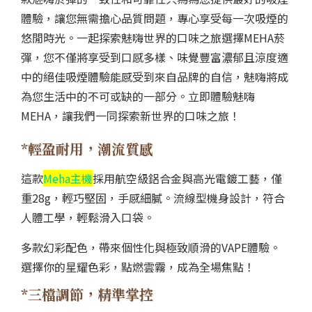
體驗，讓您無需擔心品質問題，專心享受每一次吸煙的
悠閒時光。一起探索魅嗨世界的口味之旅選擇MEHA菸
彈，您不僅將享受到口感多樣、味覺豐富濃郁且涼度適
中的絕佳吸煙體驗能感受到來自品牌的自信，魅嗨將成
為您生活中的不可或缺的一部分。立即體驗魅嗨
MEHA，讓我們一同探索新世界的口味之旅！
*輕盈耐用，潮流質感
這款
Meha主機
採用航空級鋁合金與高光電鍍工藝，僅
重28g，輕巧堅固，手感細膩。流線型機身設計，符合
人體工學，輕鬆滑入口袋。
多款幻彩配色，帶來個性化與極致順滑的VAPE體驗。
選擇你的星耀色彩，點燃雲霧，成為全場焦點！
*三檔調節，精準掌控