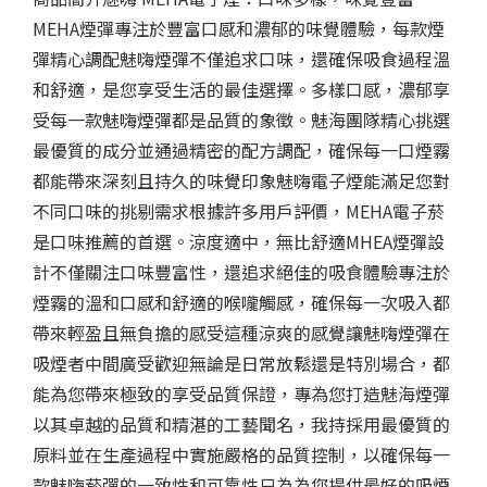
MEHA煙彈專注於豐富口感和濃郁的味覺體驗，每款煙
彈精心調配魅嗨煙彈不僅追求口味，還確保吸食過程溫
和舒適，是您享受生活的最佳選擇。多樣口感，濃郁享
受每一款魅嗨煙彈都是品質的象徵。魅海團隊精心挑選
最優質的成分並通過精密的配方調配，確保每一口煙霧
都能帶來深刻且持久的味覺印象魅嗨電子煙能滿足您對
不同口味的挑剔需求根據許多用戶評價，MEHA電子菸
是口味推薦的首選。涼度適中，無比舒適MHEA煙彈設
計不僅關注口味豐富性，還追求絕佳的吸食體驗專注於
煙霧的溫和口感和舒適的喉嚨觸感，確保每一次吸入都
帶來輕盈且無負擔的感受這種涼爽的感覺讓魅嗨煙彈在
吸煙者中間廣受歡迎無論是日常放鬆還是特別場合，都
能為您帶來極致的享受品質保證，專為您打造魅海煙彈
以其卓越的品質和精湛的工藝聞名，我持採用最優質的
原料並在生產過程中實施嚴格的品質控制，以確保每一
款魅嗨菸彈的一致性和可靠性只為為您提供最好的吸煙