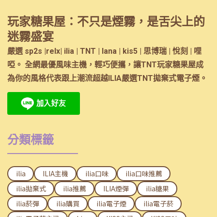
玩家糖果屋：不只是煙霧，是舌尖上的
迷霧盛宴
嚴選 sp2s |relx| ilia | TNT | lana | kis5 | 思博瑞 | 悅刻 | 哩
啞。 全網最優風味主機，輕巧便攜，讓TNT玩家糖果屋成
為你的風格代表跟上潮流超越ILIA嚴選TNT拋棄式電子煙。
分類標籤
ilia
ILIA主機
ilia口味
ilia口味推薦
ilia拋棄式
ilia推薦
ILIA煙彈
ilia糖果
ilia菸彈
ilia購買
ilia電子煙
ilia電子菸